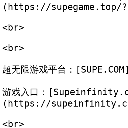
(https://supegame.top/?
<br>

<br>

超无限游戏平台：[SUPE.COM](h
游戏入口：[Supeinfinity.c
(https://supeinfinity.co
<br>
