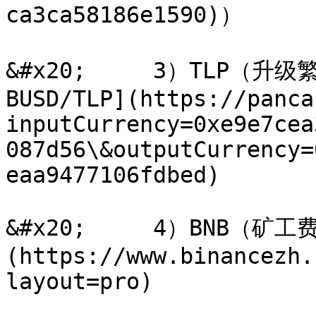
ca3ca58186e1590)）

&#x20;     3）TLP（升级
BUSD/TLP](https://panca
inputCurrency=0xe9e7cea
087d56\&outputCurrency=
eaa9477106fdbed)

&#x20;     4）BNB（矿
(https://www.binancezh.
layout=pro)
