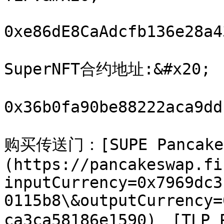
0xe86dE8CaAdcfb136e28a4
SuperNFT合约地址:&#x20;

0x36b0fa90be88222aca9dd
购买传送门：[SUPE Pancake 
(https://pancakeswap.fi
inputCurrency=0x7969dc3
0115b8\&outputCurrency=
ca3ca58186e1590)、[TLP 