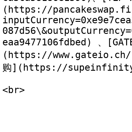
(https://pancakeswap.fi
inputCurrency=0xe9e7cea
087d56\&outputCurrency=
eaa9477106fdbed) 、[GAT
(https://www.gateio.c
购](https://supeinfinity