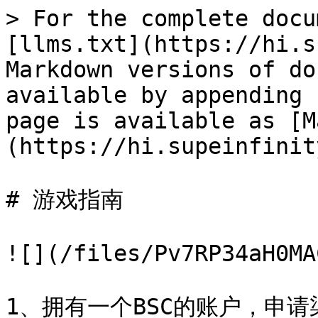
> For the complete docu
[llms.txt](https://hi.s
Markdown versions of do
available by appending 
page is available as [M
(https://hi.supeinfinit
# 游戏指南

![](/files/Pv7RP34aH0MA
1、拥有一个BSC的账户，申请