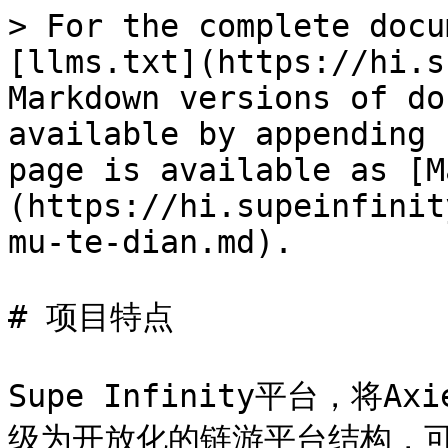
> For the complete docu
[llms.txt](https://hi.s
Markdown versions of do
available by appending 
page is available as [M
(https://hi.supeinfinit
mu-te-dian.md).

# 项目特点

Supe Infinity平台，将A
级为开放化的链游平台结构，